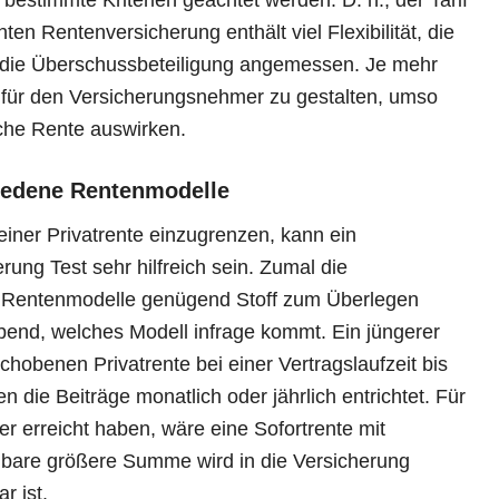
bestimmte Kriterien geachtet werden. D. h., der Tarif
en Rentenversicherung enthält viel Flexibilität, die
e die Überschussbeteiligung angemessen. Je mehr
e für den Versicherungsnehmer zu gestalten, umso
iche Rente auswirken.
hiedene Rentenmodelle
iner Privatrente einzugrenzen, kann ein
ung Test sehr hilfreich sein. Zumal die
 Rentenmodelle genügend Stoff zum Überlegen
gebend, welches Modell infrage kommt. Ein jüngerer
hobenen Privatrente bei einer Vertragslaufzeit bis
 die Beiträge monatlich oder jährlich entrichtet. Für
r erreicht haben, wäre eine Sofortrente mit
ügbare größere Summe wird in die Versicherung
r ist.